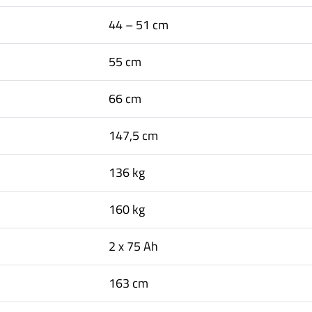
44 – 51 cm
55 cm
66 cm
147,5 cm
136 kg
160 kg
2 x 75 Ah
163 cm