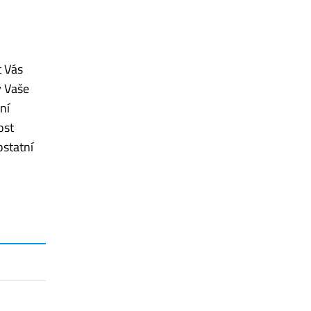
t Vás
y Vaše
ní
ost
ostatní