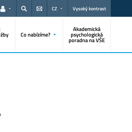
CZ
Vysoký kontrast
Odkazy pro uživatele
Hledat
t
Akademická
užby
Co nabízíme?
psychologická
poradna na VŠE
m