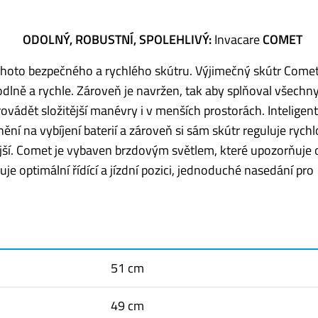
ODOLNÝ, ROBUSTNÍ, SPOLEHLIVÝ:
Invacare
COMET
tohoto bezpečného a rychlého skútru. Výjimečný skútr Come
odlně a rychle. Zároveň je navržen, tak aby splňoval všechn
vádět složitější manévry i v menších prostorách. Inteligent
ění na vybíjení baterií a zároveň si sám skútr reguluje rychl
jší. Comet je vybaven brzdovým světlem, které upozorňuje 
 optimální řídící a jízdní pozici, jednoduché nasedání pro
51 cm
49 cm