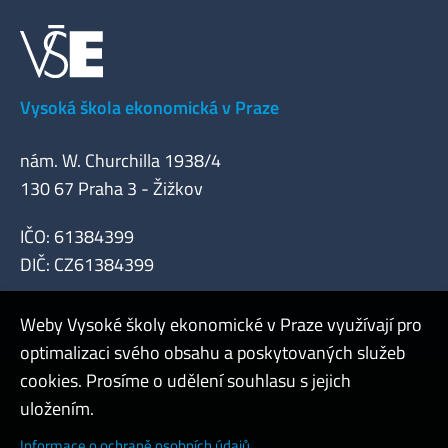
Vysoká škola ekonomická v Praze
nám. W. Churchilla 1938/4
130 67 Praha 3 - Žižkov
IČO: 61384399
DIČ: CZ61384399
Weby Vysoké školy ekonomické v Praze využívají pro
optimalizaci svého obsahu a poskytovaných služeb
cookies. Prosíme o udělení souhlasu s jejich
Admin
uložením.
Cookies a ochrana osobních údajů
Informace o ochraně osobních údajů