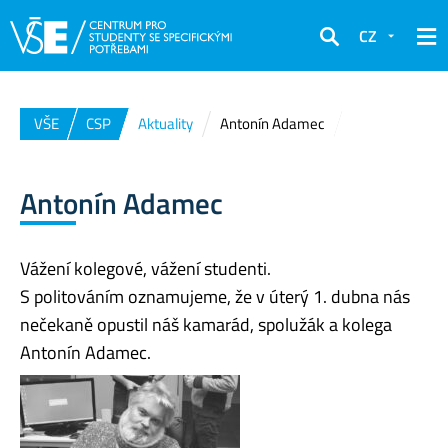
CZ
Hledat
VŠE
CSP
Aktuality
Antonín Adamec
Antonín Adamec
Vážení kolegové, vážení studenti.
S politováním oznamujeme, že v úterý 1. dubna nás
nečekaně opustil náš kamarád, spolužák a kolega
Antonín Adamec.